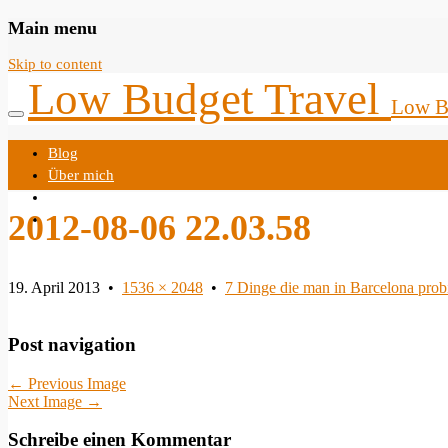
Main menu
Skip to content
Low Budget Travel
Low Bu
Blog
Über mich
Impressum
2012-08-06 22.03.58
Datenschutzerklärung
19. April 2013
•
1536 × 2048
•
7 Dinge die man in Barcelona probi
Post navigation
←
Previous Image
Next Image
→
Schreibe einen Kommentar