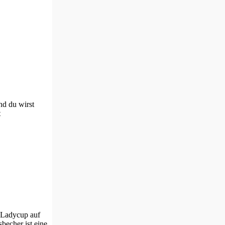
nd du wirst
t
 Ladycup auf
becher ist eine