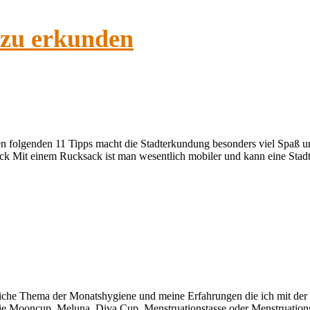
 zu erkunden
en folgenden 11 Tipps macht die Stadterkundung besonders viel Spaß u
ck Mit einem Rucksack ist man wesentlich mobiler und kann eine Stad
liche Thema der Monatshygiene und meine Erfahrungen die ich mit der
ie Mooncup, Meluna, Diva Cup, Menstruationstasse oder Menstruations