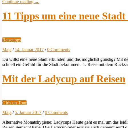
Continue reading
→
11 Tipps um eine neue Stadt
Reisetipps
Maja
/
14. Januar 2017
/
0 Comments
Du willst eine neue Stadt erkunden und das möglichst günstig? Mit d
schnell ein Gefühl für die Stadt bekommen. 1. Reise mit dem Rucksa
Mit der Ladycup auf Reisen
Girls on Tour
Maja
/
5. Januar 2017
/
0 Comments
Alternative Monatshygiene: Ladycups Heute geht es mal um das leid
Reisen gemacht habe. Die Ladycup oder wie sie auch genannt wird d