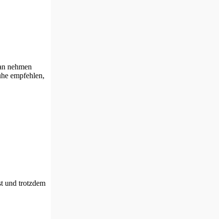
man nehmen
huhe empfehlen,
st und trotzdem