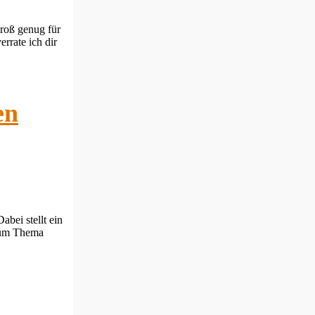
groß genug für
rrate ich dir
en
bei stellt ein
 zum Thema