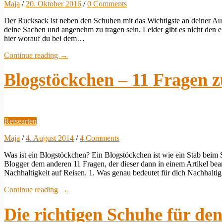
Maja
/
20. Oktober 2016
/
0 Comments
Der Rucksack ist neben den Schuhen mit das Wichtigste an deiner Au
deine Sachen und angenehm zu tragen sein. Leider gibt es nicht den e
hier worauf du bei dem…
Continue reading
→
Blogstöckchen – 11 Fragen 
Reisearten
Maja
/
4. August 2014
/
4 Comments
Was ist ein Blogstöckchen? Ein Blogstöckchen ist wie ein Stab beim S
Blogger dem anderen 11 Fragen, der dieser dann in einem Artikel be
Nachhaltigkeit auf Reisen. 1. Was genau bedeutet für dich Nachhalti
Continue reading
→
Die richtigen Schuhe für de